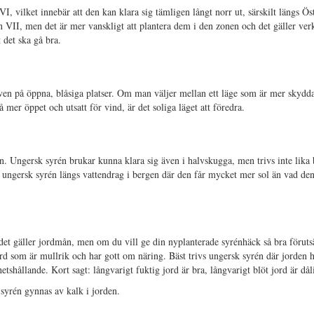
-VI, vilket innebär att den kan klara sig tämligen långt norr ut, särskilt längs 
 VII, men det är mer vanskligt att plantera dem i den zonen och det gäller verk
 det ska gå bra.
ven på öppna, blåsiga platser. Om man väljer mellan ett läge som är mer skydd
 mer öppet och utsatt för vind, är det soliga läget att föredra.
en. Ungersk syrén brukar kunna klara sig även i halvskugga, men trivs inte lika
ungersk syrén längs vattendrag i bergen där den får mycket mer sol än vad den 
r det gäller jordmån, men om du vill ge din nyplanterade syrénhäck så bra föruts
rd som är mullrik och har gott om näring. Bäst trivs ungersk syrén där jorden h
tshållande. Kort sagt: långvarigt fuktig jord är bra, långvarigt blöt jord är dål
 syrén gynnas av kalk i jorden.