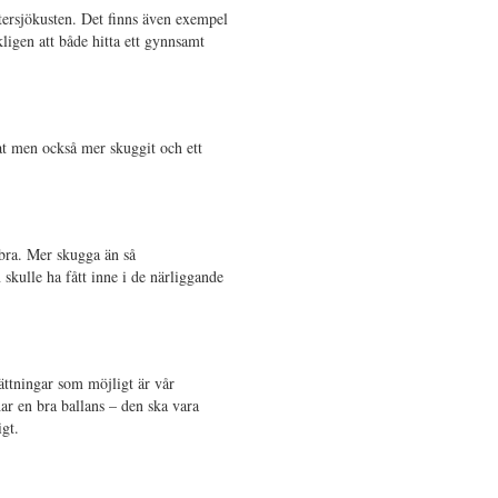
Östersjökusten. Det finns även exempel
ligen att både hitta ett gynnsamt
at men också mer skuggit och ett
 bra. Mer skugga än så
skulle ha fått inne i de närliggande
ättningar som möjligt är vår
ar en bra ballans – den ska vara
igt.