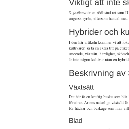
Viktigt att inte
S. josikaea
är en rödlistad art som I
ungersk syrén, eftersom handel med rö
Hybrider och ku
I den här artikeln kommer vi att fok
kultivarer, så ta en extra titt på et
utseende, växtsätt, härdighet, sköts
är inte någon kultivar utan en hybri
Beskrivning av 
Växtsätt
Det här är en kraftig buske som blir
föredrar. Artens naturliga växtsätt ä
för häckar och buskage som man vill 
Blad