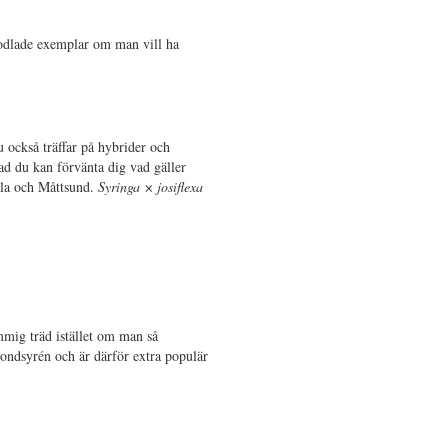
r odlade exemplar om man vill ha
u också träffar på hybrider och
vad du kan förvänta dig vad gäller
sala och Måttsund.
Syringa × josiflexa
mmig träd istället om man så
 bondsyrén och är därför extra populär