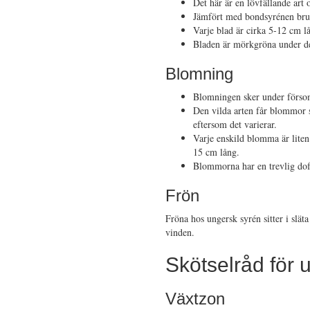
Det här är en lövfällande art 
Jämfört med bondsyrénen bruk
Varje blad är cirka 5-12 cm l
Bladen är mörkgröna under den
Blomning
Blomningen sker under förs
Den vilda arten får blommor s
eftersom det varierar.
Varje enskild blomma är liten
15 cm lång.
Blommorna har en trevlig doft 
Frön
Fröna hos ungersk syrén sitter i släta
vinden.
Skötselråd för 
Växtzon