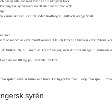
och passar inte där man vill ha en städesgrön häck.
ar ungersk syrén utveckla ett mer robust bladverk.
ångt.
 varma årstiden, och får sedan höstfärger i gult och orangebrunt.
ommaren.
om är mörkrosa eller mörkt rosalila. Om du köper en kultivar eller hybrid, kon
 (de brukar inte bli längre än 1,5 cm långa), men de sitter många tillsammans
och lockar till sig pollinerande insekter.
 frökapslar, vilka är bruna och torra. De ligger två frön i varje frökapsel. Frön
ungersk syrén