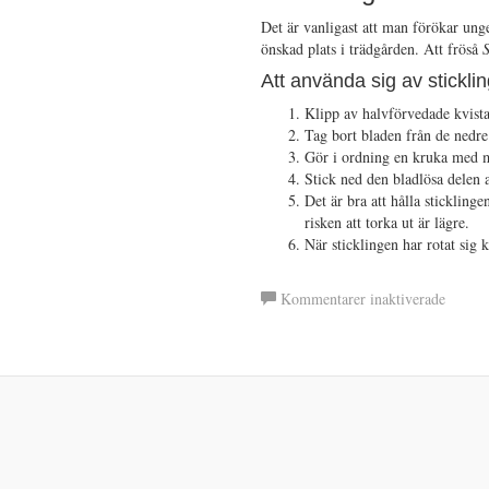
Det är vanligast att man förökar ung
önskad plats i trädgården. Att fröså
S
Att använda sig av stickli
Klipp av halvförvedade kvista
Tag bort bladen från de nedre 
Gör i ordning en kruka med m
Stick ned den bladlösa delen a
Det är bra att hålla stickling
risken att torka ut är lägre.
När sticklingen har rotat sig 
för
Kommentarer inaktiverade
Ungers
syrén