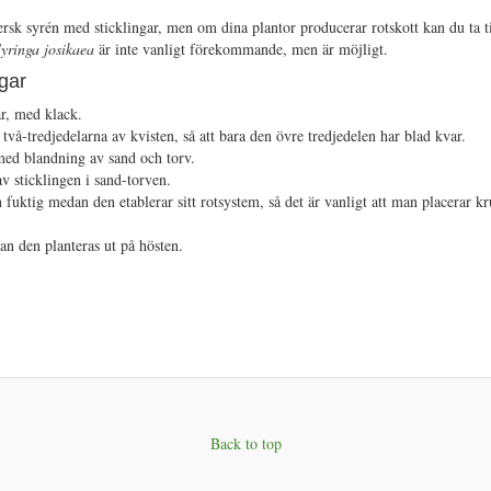
ersk syrén med sticklingar, men om dina plantor producerar rotskott kan du ta t
yringa josikaea
är inte vanligt förekommande, men är möjligt.
ngar
r, med klack.
två-tredjedelarna av kvisten, så att bara den övre tredjedelen har blad kvar.
ed blandning av sand och torv.
v sticklingen i sand-torven.
en fuktig medan den etablerar sitt rotsystem, så det är vanligt att man placerar k
kan den planteras ut på hösten.
k
Back to top