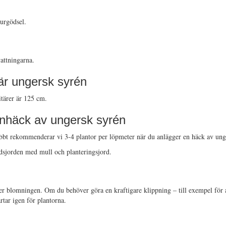
urgödsel.
vattningarna.
tär ungersk syrén
tärer är 125 cm.
énhäck av ungersk syrén
abbt rekommenderar vi 3-4 plantor per löpmeter när du anlägger en häck av ung
rdsjorden med mull och planteringsjord.
er blomningen. Om du behöver göra en kraftigare klippning – till exempel för 
rtar igen för plantorna.