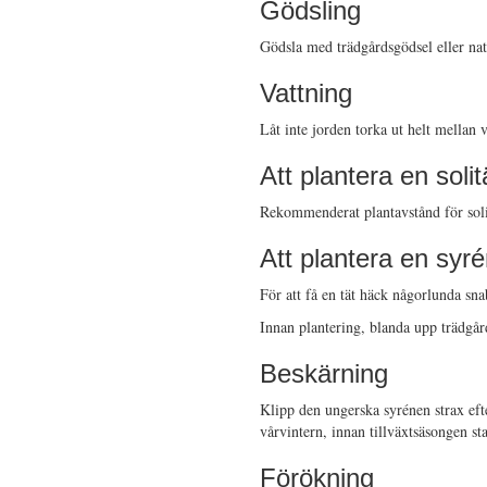
Gödsling
Gödsla med trädgårdsgödsel eller nat
Vattning
Låt inte jorden torka ut helt mellan 
Att plantera en soli
Rekommenderat plantavstånd för soli
Att plantera en syr
För att få en tät häck någorlunda sn
Innan plantering, blanda upp trädgå
Beskärning
Klipp den ungerska syrénen strax eft
vårvintern, innan tillväxtsäsongen sta
Förökning