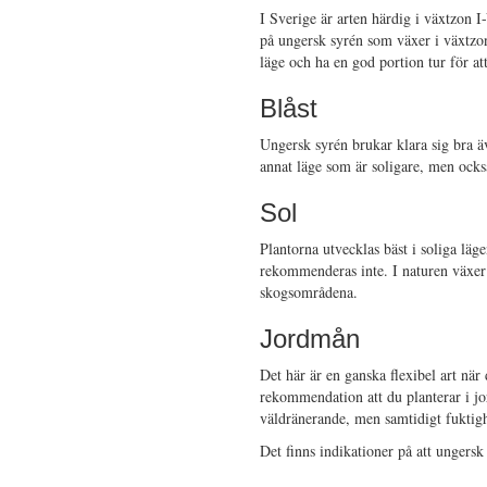
I Sverige är arten härdig i växtzon I
på ungersk syrén som växer i växtzon
läge och ha en god portion tur för att
Blåst
Ungersk syrén brukar klara sig bra ä
annat läge som är soligare, men också
Sol
Plantorna utvecklas bäst i soliga läg
rekommenderas inte. I naturen växer 
skogsområdena.
Jordmån
Det här är en ganska flexibel art nä
rekommendation att du planterar i jo
väldränerande, men samtidigt fuktighe
Det finns indikationer på att ungersk