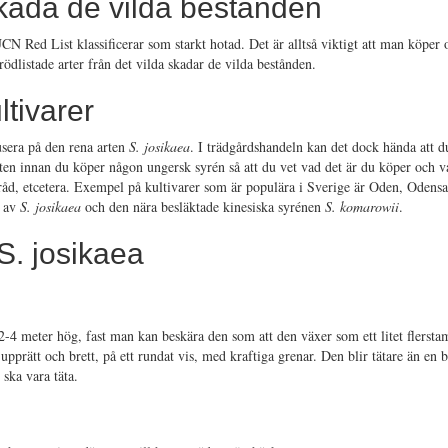
 skada de vilda bestånden
UCN Red List klassificerar som starkt hotad. Det är alltså viktigt att man köpe
dlistade arter från det vilda skadar de vilda bestånden.
ltivarer
usera på den rena arten
S. josikaea
. I trädgårdshandeln kan det dock hända att d
iketten innan du köper någon ungersk syrén så att du vet vad det är du köper och 
elråd, etcetera. Exempel på kultivarer som är populära i Sverige är Oden, Oden
d av
S. josikaea
och den nära besläktade kinesiska syrénen
S. komarowii
.
S. josikaea
 2-4 meter hög, fast man kan beskära den som att den växer som ett litet flersta
r upprätt och brett, på ett rundat vis, med kraftiga grenar. Den blir tätare än en
ska vara täta.