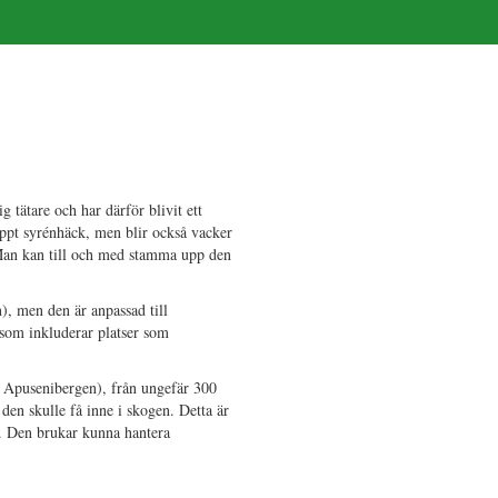
g tätare och har därför blivit ett
ippt syrénhäck, men blir också vacker
 Man kan till och med stamma upp den
), men den är anpassad till
n som inkluderar platser som
i Apusenibergen), från ungefär 300
den skulle få inne i skogen. Detta är
ge. Den brukar kunna hantera