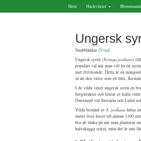
Hem
Häckväxter
Blommande
Ungersk sy
Snabblänkar
[
Visa
]
Ungersk syrén (
Syringa josikaea
) ti
populärt val när man vill ha en syré
mer friväxande. Detta är en mångsidi
så att den växer som ett litet, flerst
I de vilda växer ungersk syrén en br
bergstrakter och klarar av kalla vint
Östersund vid Storsjön och Luleå oc
Vilda bestånd av
S. josikaea
hittas e
meter över havet till nästan 1100 met
bra att tänka på när man planterar un
halvskugga också, men det är inte li