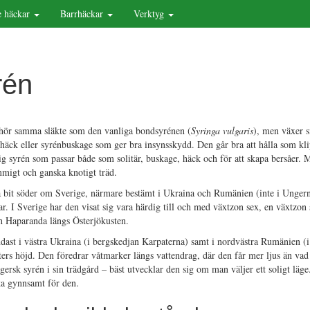
 häckar
Barrhäckar
Verktyg
rén
llhör samma släkte som den vanliga bondsyrénen (
Syringa vulgaris
), men växer si
nhäck eller syrénbuskage som ger bra insynsskydd. Den går bra att hålla som kl
g syrén som passar både som solitär, buskage, häck och för att skapa bersåer.
ammigt och ganska knotigt träd.
a bit söder om Sverige, närmare bestämt i Ukraina och Rumänien (inte i Ungern
rar. I Sverige har den visat sig vara härdig till och med växtzon sex, en växtzo
h Haparanda längs Österjökusten.
ndast i västra Ukraina (i bergskedjan Karpaterna) samt i nordvästra Rumänien (
ers höjd. Den föredrar våtmarker längs vattendrag, där den får mer ljus än vad 
gersk syrén i sin trädgård – bäst utvecklar den sig om man väljer ett soligt lä
ka gynnsamt för den.