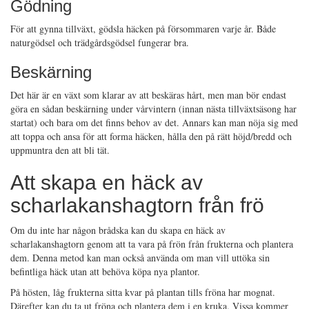
Gödning
För att gynna tillväxt, gödsla häcken på försommaren varje år. Både
naturgödsel och trädgårdsgödsel fungerar bra.
Beskärning
Det här är en växt som klarar av att beskäras hårt, men man bör endast
göra en sådan beskärning under vårvintern (innan nästa tillväxtsäsong har
startat) och bara om det finns behov av det. Annars kan man nöja sig med
att toppa och ansa för att forma häcken, hålla den på rätt höjd/bredd och
uppmuntra den att bli tät.
Att skapa en häck av
scharlakanshagtorn från frö
Om du inte har någon brådska kan du skapa en häck av
scharlakanshagtorn genom att ta vara på frön från frukterna och plantera
dem. Denna metod kan man också använda om man vill uttöka sin
befintliga häck utan att behöva köpa nya plantor.
På hösten, låg frukterna sitta kvar på plantan tills fröna har mognat.
Därefter kan du ta ut fröna och plantera dem i en kruka. Vissa kommer