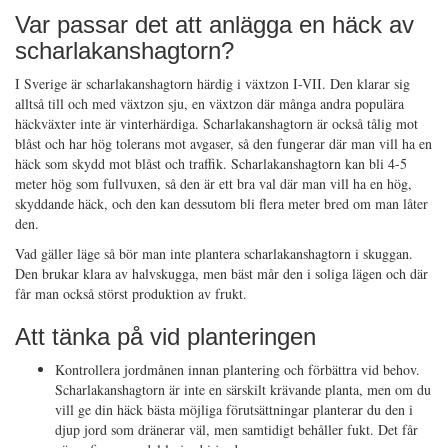
Var passar det att anlägga en häck av
scharlakanshagtorn?
I Sverige är scharlakanshagtorn härdig i växtzon I-VII. Den klarar sig
alltså till och med växtzon sju, en växtzon där många andra populära
häckväxter inte är vinterhärdiga. Scharlakanshagtorn är också tålig mot
blåst och har hög tolerans mot avgaser, så den fungerar där man vill ha en
häck som skydd mot blåst och traffik. Scharlakanshagtorn kan bli 4-5
meter hög som fullvuxen, så den är ett bra val där man vill ha en hög,
skyddande häck, och den kan dessutom bli flera meter bred om man låter
den.
Vad gäller läge så bör man inte plantera scharlakanshagtorn i skuggan.
Den brukar klara av halvskugga, men bäst mår den i soliga lägen och där
får man också störst produktion av frukt.
Att tänka på vid planteringen
Kontrollera jordmånen innan plantering och förbättra vid behov.
Scharlakanshagtorn är inte en särskilt krävande planta, men om du
vill ge din häck bästa möjliga förutsättningar planterar du den i
djup jord som dränerar väl, men samtidigt behåller fukt. Det får