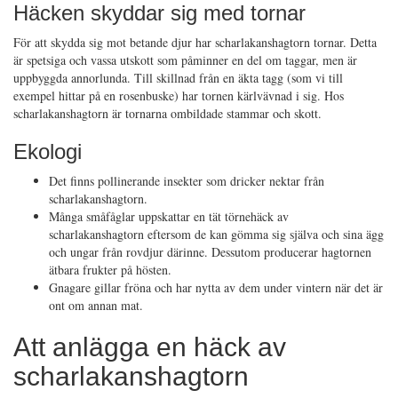
Häcken skyddar sig med tornar
För att skydda sig mot betande djur har scharlakanshagtorn tornar. Detta
är spetsiga och vassa utskott som påminner en del om taggar, men är
uppbyggda annorlunda. Till skillnad från en äkta tagg (som vi till
exempel hittar på en rosenbuske) har tornen kärlvävnad i sig. Hos
scharlakanshagtorn är tornarna ombildade stammar och skott.
Ekologi
Det finns pollinerande insekter som dricker nektar från
scharlakanshagtorn.
Många småfåglar uppskattar en tät törnehäck av
scharlakanshagtorn eftersom de kan gömma sig själva och sina ägg
och ungar från rovdjur därinne. Dessutom producerar hagtornen
ätbara frukter på hösten.
Gnagare gillar fröna och har nytta av dem under vintern när det är
ont om annan mat.
Att anlägga en häck av
scharlakanshagtorn