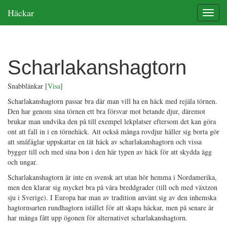
Häckar
Toggle
Scharlakanshagtorn
Snabblänkar
[
Visa
]
Scharlakanshagtorn passar bra där man vill ha en häck med rejäla törnen.
Den har genom sina törnen ett bra försvar mot betande djur, däremot
brukar man undvika den på till exempel lekplatser eftersom det kan göra
ont att fall in i en törnehäck. Att också många rovdjur håller sig borta gör
att småfåglar uppskattar en tät häck av scharlakanshagtorn och vissa
bygger till och med sina bon i den här typen av häck för att skydda ägg
och ungar.
Scharlakanshagtorn är inte en svensk art utan hör hemma i Nordamerika,
men den klarar sig mycket bra på våra breddgrader (till och med växtzon
sju i Sverige). I Europa har man av tradition använt sig av den inhemska
hagtornsarten rundhagtorn istället för att skapa häckar, men på senare år
har många fått upp ögonen för alternativet scharlakanshagtorn.