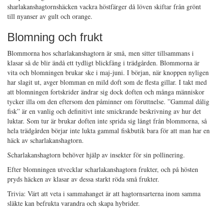
sharlakanshagtornshäcken vackra höstfärger då löven skiftar från grönt
till nyanser av gult och orange.
Blomning och frukt
Blommorna hos scharlakanshagtorn är små, men sitter tillsammans i
klasar så de blir ändå ett tydligt blickfång i trädgården. Blommorna är
vita och blomningen brukar ske i maj-juni. I början, när knoppen nyligen
har slagit ut, avger blomman en mild doft som de flesta gillar. I takt med
att blomningen fortskrider ändrar sig dock doften och många människor
tycker illa om den eftersom den påminner om föruttnelse. ”Gammal dålig
fisk” är en vanlig och definitivt inte smickrande beskrivning av hur det
luktar. Som tur är brukar doften inte sprida sig långt från blommorna, så
hela trädgården börjar inte lukta gammal fiskbutik bara för att man har en
häck av scharlakanshagtorn.
Scharlakanshagtorn behöver hjälp av insekter för sin pollinering.
Efter blomningen utvecklar scharlakanshagtorn frukter, och på hösten
pryds häcken av klasar av dessa starkt röda små frukter.
Trivia: Värt att veta i sammahanget är att hagtornsarterna inom samma
släkte kan befrukta varandra och skapa hybrider.