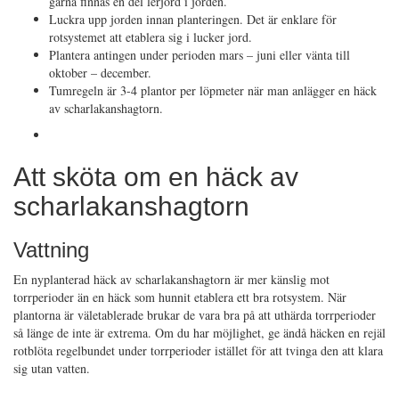
gärna finnas en del lerjord i jorden.
Luckra upp jorden innan planteringen. Det är enklare för
rotsystemet att etablera sig i lucker jord.
Plantera antingen under perioden mars – juni eller vänta till
oktober – december.
Tumregeln är 3-4 plantor per löpmeter när man anlägger en häck
av scharlakanshagtorn.
Att sköta om en häck av
scharlakanshagtorn
Vattning
En nyplanterad häck av scharlakanshagtorn är mer känslig mot
torrperioder än en häck som hunnit etablera ett bra rotsystem. När
plantorna är väletablerade brukar de vara bra på att uthärda torrperioder
så länge de inte är extrema. Om du har möjlighet, ge ändå häcken en rejäl
rotblöta regelbundet under torrperioder istället för att tvinga den att klara
sig utan vatten.