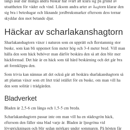
längs åsar där många andra buskar har svårt att klara sig på grund av
utsattheten för väder och vind. Liksom andra arter av
hag
torn klarar den
sig bra i beteshagar och liknande jordbruksmarker eftersom dess tornar
skyddar den mot betande djur.
Häckar av scharlakanshagtorn
Sharlakanshagtorn växer i naturen som en upprätt och flerstammig stor
buske, som kan bli uppemot fem meter hög och 3-4 meter bred. Vill man
hålla den som häck behöver man därför beskära den så att den blir mer
häckformad. Det här är en häck som tål hård beskärning och det går bra
att formklippa den.
Som trivia kan nämnas att det också går att beskära sharlakanshagtorn så
att plantan växer som ett litet träd istället för en buske, om man vill ha
den som solitär i trädgården.
Bladverket
Bladen är 2,5-6 cm långa och 1,5-5 cm breda.
Scharlakanshagtorn passar inte om man vill ha en städesgrön häck,
eftersom den fäller sina blad varje år. Bladen är ljusgröna vid
lövsprickningen och blir sedan mörkare under sommaren. På hösten får