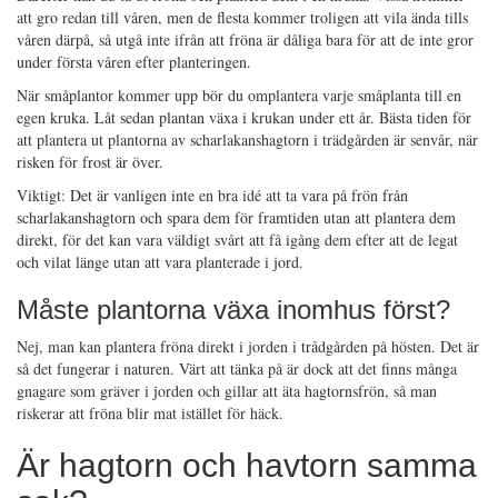
att gro redan till våren, men de flesta kommer troligen att vila ända tills
våren därpå, så utgå inte ifrån att fröna är dåliga bara för att de inte gror
under första våren efter planteringen.
När småplantor kommer upp bör du omplantera varje småplanta till en
egen kruka. Låt sedan plantan växa i krukan under ett år. Bästa tiden för
att plantera ut plantorna av scharlakanshagtorn i trädgården är senvår, när
risken för frost är över.
Viktigt: Det är vanligen inte en bra idé att ta vara på frön från
scharlakanshagtorn och spara dem för framtiden utan att plantera dem
direkt, för det kan vara väldigt svårt att få igång dem efter att de legat
och vilat länge utan att vara planterade i jord.
Måste plantorna växa inomhus först?
Nej, man kan plantera fröna direkt i jorden i trådgården på hösten. Det är
så det fungerar i naturen. Värt att tänka på är dock att det finns många
gnagare som gräver i jorden och gillar att äta hagtornsfrön, så man
riskerar att fröna blir mat istället för häck.
Är hagtorn och havtorn samma