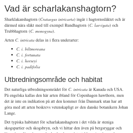
Vad är scharlakanshagtorn?
Sharklakanshagtorn (
Crataegus intricarta
) ingår i hagtornssläktet och är
därmed nära släkt med till exempel Rundhagtorn (
C. laevigata
) och
Trubbhagtorn (
C. monogyna
).
Arten
C. intricata
delas in i flera underarter:
C. i. biltmoreana
C. i. fortunata
C. i. horseyi
C. i. padifolia
Utbredningsområde och habitat
Det naturliga utbredningsområdet för
C. intricata
är Kanada och USA.
På engelska kallas den här arten ibland för Copenhagen hawthorn, men
det är inte en indikation på att den kommer från Danmark utan har att
göra med att arten beskrevs vetenskapligt av den danske botanikern Johan
Lange.
Det typiska habitatet för scharlakanshagtorn i det vilda är steniga
skogspartier och skogsbryn, och vi hittar den även på bergsryggar och